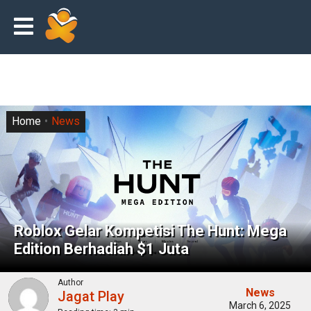
Home
News
Roblox Gelar Kompetisi The Hunt: Mega
Edition Berhadiah $1 Juta
Author
News
Jagat Play
March 6, 2025