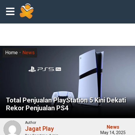
Home
News
Total Penjualan PlayStation 5 Kini Dekati
Rekor Penjualan PS4
Author
News
Jagat Play
May 14, 2025