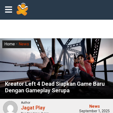
Home
News
Kreator Left 4 Dead Siapkan Game Baru
Dengan Gameplay Serupa
Author
News
Jagat Play
September 1, 2025