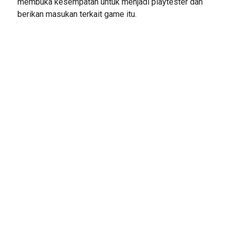
membuka kesempatan untuk menjadi playtester dan
berikan masukan terkait game itu.