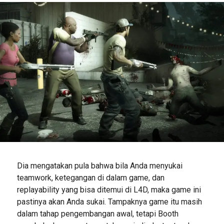
Dia mengatakan pula bahwa bila Anda menyukai
teamwork, ketegangan di dalam game, dan
replayability yang bisa ditemui di L4D, maka game ini
pastinya akan Anda sukai. Tampaknya game itu masih
dalam tahap pengembangan awal, tetapi Booth