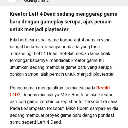
Reading time:
2 min
Kreator Left 4 Dead sedang menggarap game
baru dengan gameplay serupa, ajak pemain
untuk menjadi playtester.
Bila berbicara soal game kooperatif 4 pemain yang
sangat berkesan, rasanya tidak ada yang bisa
menandingi Left 4 Dead. Setelah sekian lama tidak
terdengar kabarnya, mendadak kreator game itu
umumkan sedang membuat game baru yang serupa,
bahkan sampai ajak pemain untuk menjadi playtester.
Pengumuman mengejutkan itu muncul pada
Reddit
L4D2
, dengan munculnya Mike Booth selaku kreator
dari seri game zombie co-op shooter tersebut di sana.
Pada kesempatan tersebut, Mike Booth sampaikan dia
sedang membuat proyek game baru dengan pondasi
sama seperti Left 4 Dead.