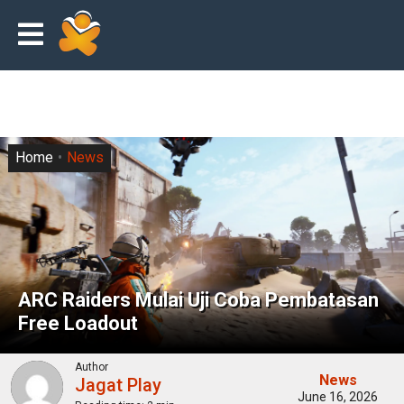
Home
News
ARC Raiders Mulai Uji Coba Pembatasan
Free Loadout
Author
News
Jagat Play
June 16, 2026