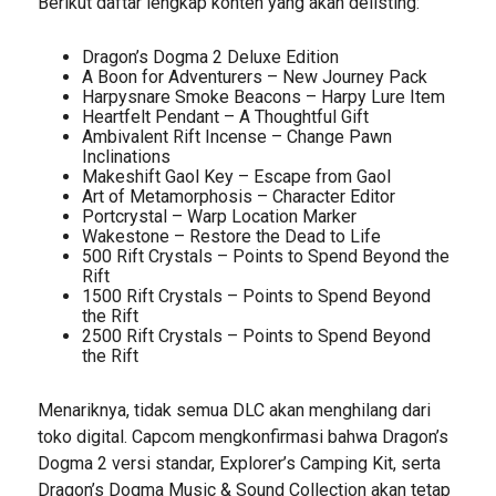
Berikut daftar lengkap konten yang akan delisting:
Dragon’s Dogma 2 Deluxe Edition
A Boon for Adventurers – New Journey Pack
Harpysnare Smoke Beacons – Harpy Lure Item
Heartfelt Pendant – A Thoughtful Gift
Ambivalent Rift Incense – Change Pawn
Inclinations
Makeshift Gaol Key – Escape from Gaol
Art of Metamorphosis – Character Editor
Portcrystal – Warp Location Marker
Wakestone – Restore the Dead to Life
500 Rift Crystals – Points to Spend Beyond the
Rift
1500 Rift Crystals – Points to Spend Beyond
the Rift
2500 Rift Crystals – Points to Spend Beyond
the Rift
Menariknya, tidak semua DLC akan menghilang dari
toko digital. Capcom mengkonfirmasi bahwa Dragon’s
Dogma 2 versi standar, Explorer’s Camping Kit, serta
Dragon’s Dogma Music & Sound Collection akan tetap