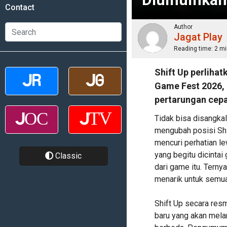
Contact
Author
Jagat Play
Reading time:
2 mi
Shift Up perliha
Game Fest 2026,
pertarungan cepa
Tidak bisa disangk
mengubah posisi Shi
mencuri perhatian le
yang begitu dicinta
Classic
dari game itu. Tern
menarik untuk semua
Shift Up secara res
baru yang akan mela