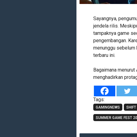
Sayangnya, pengumum
jendela rilis. Meskip
tampaknya game sec
pengembangan. Kare
menunggu sebelum b
terbaru ini.
Bagaimana menurut 
menghadirkan protag
Tags:
GAMINGNEWS
SHIFT
SUMMER GAME FEST 2