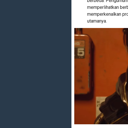
berbeda. Pengumuma
memperlihatkan berb
memperkenalkan prot
utamanya.