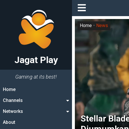
Home
News
Jagat Play
Gaming at its best!
Home
Channels
Networks
Stellar Blad
About
Diumumkan 