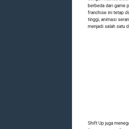
berbeda dari game p
franchise ini tetap 
tinggi, animasi sera
menjadi salah satu da
Shift Up juga meneg