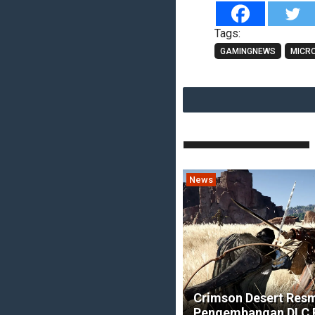
Tags:
GAMINGNEWS
MICR
News
Crimson Desert Res
Pengembangan DLC 