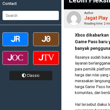
Contact
Author
Jagat Play
Reading time:
2 mi
Xbox dikabarkan
Game Pass baru y
banyak pengguna 
Rasanya sudah bukan 
layanan berlangganan
para pemilik platf
harga dan nilai yan
Classic
merasakan langsung 
harga Game Pass hin
komunitas, dan berd
Hal tersebut diakui