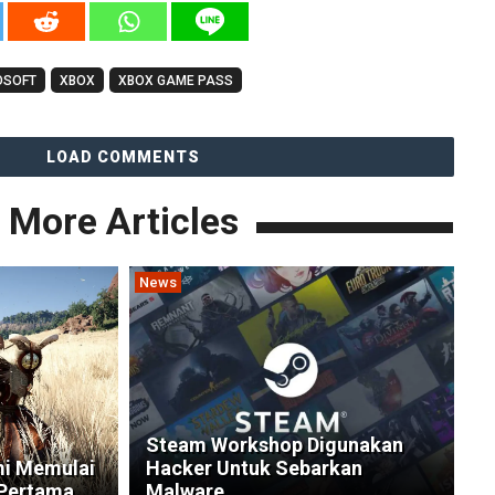
OSOFT
XBOX
XBOX GAME PASS
LOAD COMMENTS
More Articles
News
Steam Workshop Digunakan
mi Memulai
Hacker Untuk Sebarkan
Pertama
Malware