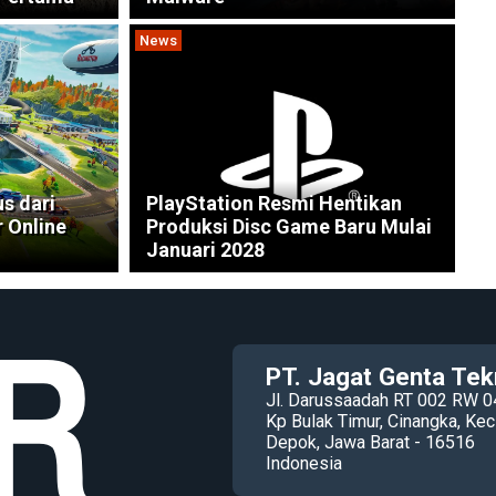
News
s dari
PlayStation Resmi Hentikan
r Online
Produksi Disc Game Baru Mulai
Januari 2028
PT. Jagat Genta Tek
Jl. Darussaadah RT 002 RW 0
Kp Bulak Timur, Cinangka, K
Depok, Jawa Barat - 16516
Indonesia