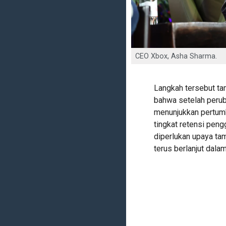
CEO Xbox, Asha Sharma.
Langkah tersebut t
bahwa setelah perub
menunjukkan pertum
tingkat retensi pen
diperlukan upaya ta
terus berlanjut dala