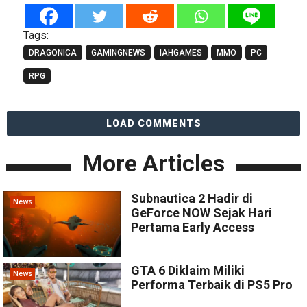
Tags:
DRAGONICA
GAMINGNEWS
IAHGAMES
MMO
PC
RPG
LOAD COMMENTS
More Articles
Subnautica 2 Hadir di
News
GeForce NOW Sejak Hari
Pertama Early Access
GTA 6 Diklaim Miliki
News
Performa Terbaik di PS5 Pro