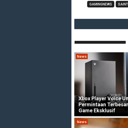
GAMINGNEWS
SAINT
News
Xbox Player Voice U
Permintaan Terbesa
Game Eksklusif
News