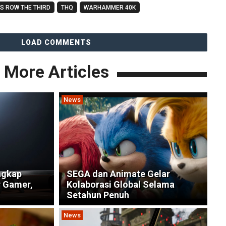
S ROW THE THIRD
THQ
WARHAMMER 40K
LOAD COMMENTS
More Articles
News
ngkap
SEGA dan Animate Gelar
r Gamer,
Kolaborasi Global Selama
Setahun Penuh
News