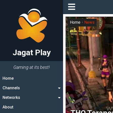
Home
News
Jagat Play
Gaming at its best!
Home
Channels
Networks
About
THQ Teranc