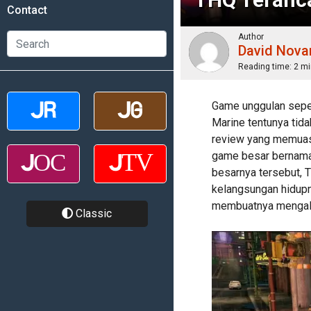
Contact
Author
David Nova
Reading time:
2 mi
Game unggulan sepe
Marine tentunya tida
review yang memuask
game besar bernama
besarnya tersebut,
kelangsungan hidupn
membuatnya mengal
Classic