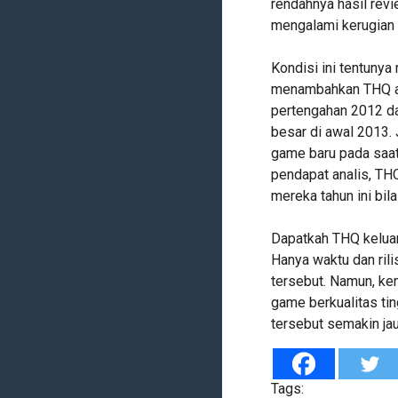
rendahnya hasil rev
mengalami kerugian 
Kondisi ini tentunya
menambahkan THQ a
pertengahan 2012 da
besar di awal 2013.
game baru pada saat
pendapat analis, TH
mereka tahun ini bila
Dapatkah THQ keluar
Hanya waktu dan ril
tersebut. Namun, ke
game berkualitas ti
tersebut semakin jau
Tags: