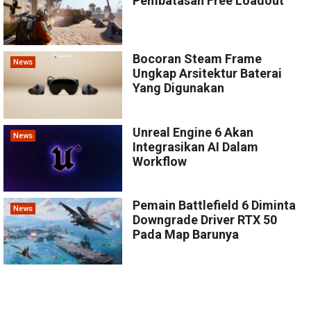
Pembatasan Free Loadout
Bocoran Steam Frame
News
Ungkap Arsitektur Baterai
Yang Digunakan
Unreal Engine 6 Akan
News
Integrasikan AI Dalam
Workflow
Pemain Battlefield 6 Diminta
News
Downgrade Driver RTX 50
Pada Map Barunya