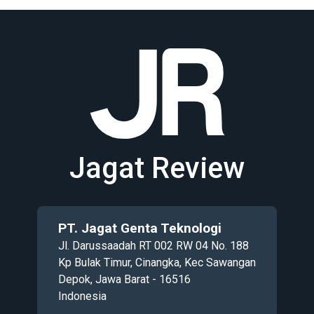
Jagat Review
PT. Jagat Genta Teknologi
Jl. Darussaadah RT 002 RW 04 No. 188
Kp Bulak Timur, Cinangka, Kec Sawangan
Depok, Jawa Barat - 16516
Indonesia