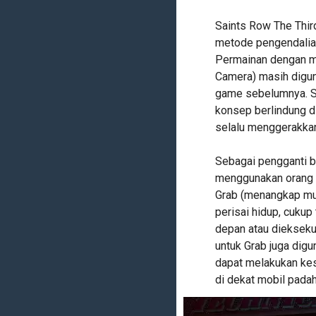
Saints Row The Thir
metode pengendalia
Permainan dengan m
Camera) masih digun
game sebelumnya. S
konsep berlindung d
selalu menggerakkan
Sebagai pengganti b
menggunakan orang a
Grab (menangkap mus
perisai hidup, cuku
depan atau dieksek
untuk Grab juga dig
dapat melakukan kes
di dekat mobil padah