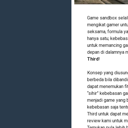
Game sandbox selal
mengikat gamer untu
seksama, formula y
hanya satu; kebebas
untuk memancing ga
depan di dalamnya 
Third
!
Konsep yang diusung
berbeda bila diban
dapat menemukan fi
“sihir” kebebasan g
menjadi game yang be
kebebasan saja tentu
Third untuk dapat m
review kami untuk 
Temukan pula lebih