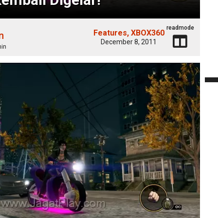
readmode
Features
XBOX360
n
December 8, 2011
min