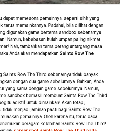
u dapat memesona pemainnya, seperti sihir yang
k terus memainkannya. Padahal, bila dilihat dengan
ang digunakan game bertema sandbox sebenarnya
an! Namun, kebebasan itulah umpan paling nikmat
mer! Nah, tambahkan tema perang antargang masa
maka Anda akan mendapatkan
Saints Row The
 Saints Row The Third sebenarnya tidak banyak
dingkan dengan dua game sebelumnya. Bahkan, Anda
tur yang sama dengan game sebelumnya. Namun,
ame sandbox berhasil membuat Saints Row The Third
gitu adiktif untuk dimainkan! Akan tetapi,
 tidak menjadi jaminan pasti bagi Saints Row The
emuaskan pemainnya. Oleh karena itu, terus baca
menemukan beragam kelebihan Saints Row The Third!
 banyak
screenshot Saints Row The Third pada