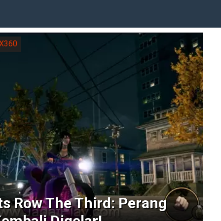
X360
ts Row The Third: Perang
embali Digelar!