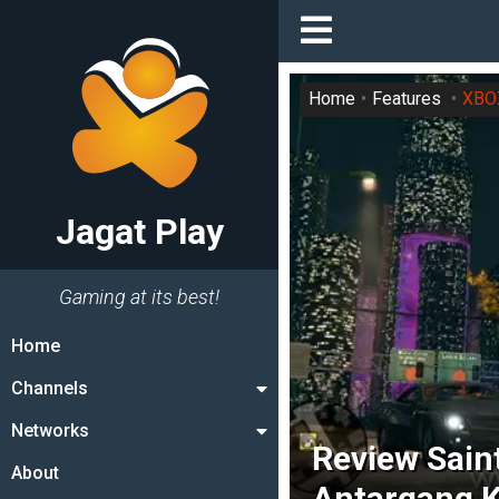
Home
Features
XBO
Jagat Play
Gaming at its best!
Home
Channels
Networks
Review Sain
About
Antargang K