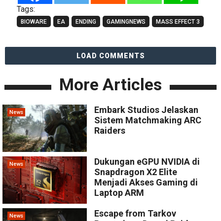
Tags:
BIOWARE
EA
ENDING
GAMINGNEWS
MASS EFFECT 3
LOAD COMMENTS
More Articles
Embark Studios Jelaskan
News
Sistem Matchmaking ARC
Raiders
Dukungan eGPU NVIDIA di
News
Snapdragon X2 Elite
Menjadi Akses Gaming di
Laptop ARM
Escape from Tarkov
News