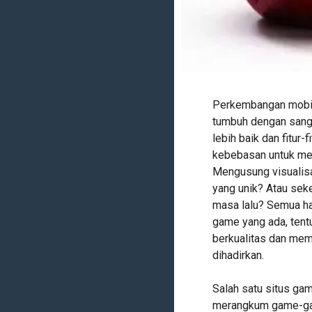
Perkembangan mobil
tumbuh dengan sang
lebih baik dan fitur
kebebasan untuk me
Mengusung visualis
yang unik? Atau se
masa lalu? Semua hal
game yang ada, tent
berkualitas dan mema
dihadirkan.
Salah satu situs ga
merangkum game-ga