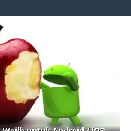
ajib untuk Android / iOS