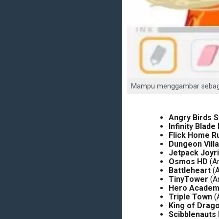
Mampu menggambar sebagus 
Angry Birds 
Infinity Blade I
Flick Home R
Dungeon Vill
Jetpack Joyr
Osmos HD
(An
Battleheart
(A
TinyTower
(An
Hero Academ
Triple Town
(
King of Drag
Scibblenauts