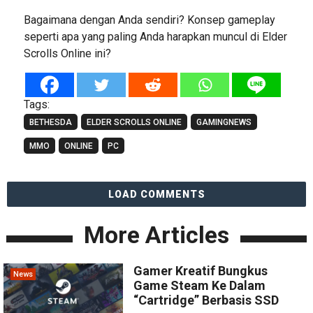
Bagaimana dengan Anda sendiri? Konsep gameplay
seperti apa yang paling Anda harapkan muncul di Elder
Scrolls Online ini?
Tags:
BETHESDA
ELDER SCROLLS ONLINE
GAMINGNEWS
MMO
ONLINE
PC
LOAD COMMENTS
More Articles
Gamer Kreatif Bungkus
News
Game Steam Ke Dalam
“Cartridge” Berbasis SSD