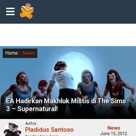
Home
News
EA Hadirkan Makhluk Mistis di The Sims
3 – Supernatural!
Author
News
Pladidus Santoso
June 15, 2012