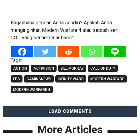
Bagaimana dengan Anda sendiri? Apakah Anda
menginginkan Modern Warfare 4 atau sebuah seri
COD yang benar-benar baru?
Tags:
ACTION
ACTIVISION
BILL MURRAY
CALL OF DUTY
FPS
GAMINGNEWS
INFINITY WARD
MODERN WARFARE
MODERN WARFARE 4
LOAD COMMENTS
More Articles