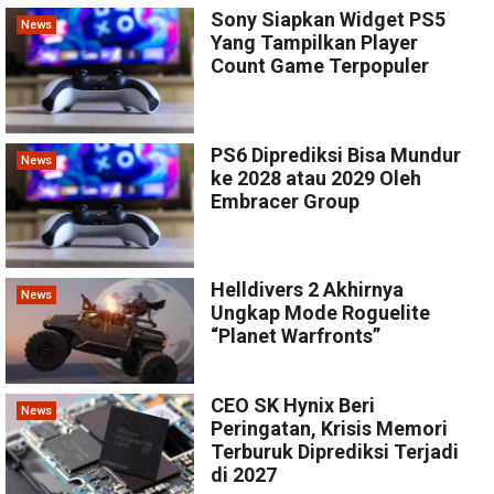
Sony Siapkan Widget PS5
News
Yang Tampilkan Player
Count Game Terpopuler
PS6 Diprediksi Bisa Mundur
News
ke 2028 atau 2029 Oleh
Embracer Group
Helldivers 2 Akhirnya
News
Ungkap Mode Roguelite
“Planet Warfronts”
CEO SK Hynix Beri
News
Peringatan, Krisis Memori
Terburuk Diprediksi Terjadi
di 2027