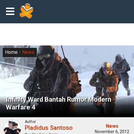
Home
News
Infinity Ward Bantah Rumor Modern
Warfare 4
Author
News
Pladidus Santoso
November 6, 2012