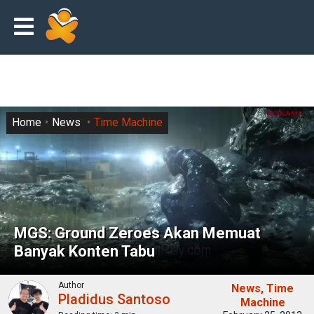
Home
News
Time Machine
MGS: Ground Zeroes Akan Memuat
Banyak Konten Tabu
Author
News
Time
Pladidus Santoso
Machine