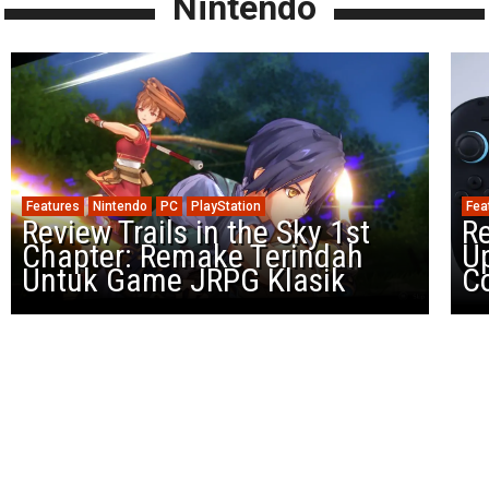
Nintendo
Features
Nintendo
PC
PlayStation
Fea
Review Trails in the Sky 1st
R
Chapter: Remake Terindah
U
Untuk Game JRPG Klasik
Co