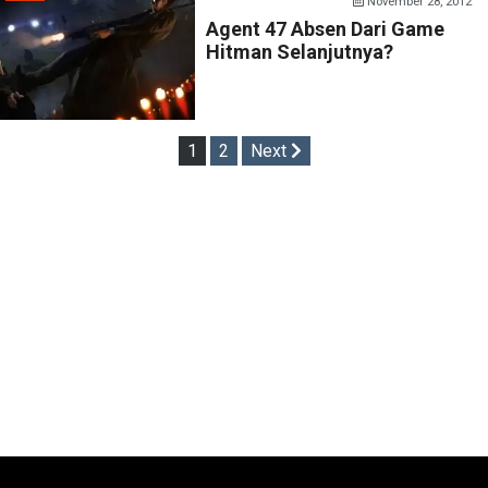
November 28, 2012
Agent 47 Absen Dari Game
Hitman Selanjutnya?
Posts
1
2
Next
pagination