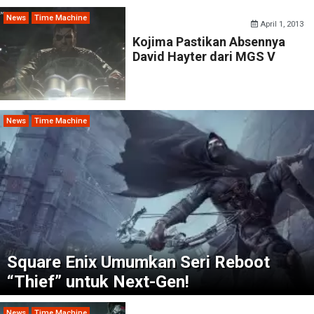
News
Time Machine
April 1, 2013
Kojima Pastikan Absennya
David Hayter dari MGS V
News
Time Machine
Square Enix Umumkan Seri Reboot
“Thief” untuk Next-Gen!
News
Time Machine