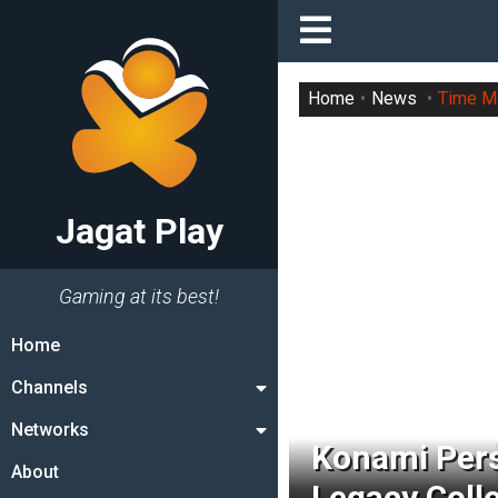
Home
News
Time M
Jagat Play
Gaming at its best!
Home
Channels
Networks
Konami Pers
About
Legacy Coll