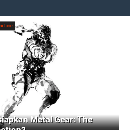
achine
iapkan Metal Gear: The
ection?