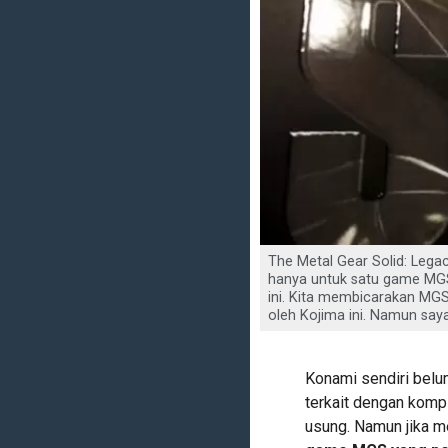
The Metal Gear Solid: Legac
hanya untuk satu game MGS
ini. Kita membicarakan MGS 1
oleh Kojima ini. Namun say
Konami sendiri belu
terkait dengan kompi
usung. Namun jika m