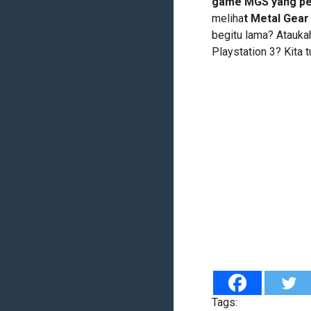
game MGS yang per
meliha
t Metal Gear
begitu lama? Ataukah 
Playstation 3? Kita
Tags: