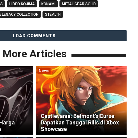
WS
HIDEO KOJIMA
KONAMI
METAL GEAR SOLID
E LEGACY COLLECTION
STEALTH
LOAD COMMENTS
More Articles
News
Castlevania: Belmont’s Curse
Harga
Dapatkan Tanggal Rilis di Xbox
n
Showcase