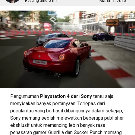
March 1, 2013
Reading time:
2 min
Pengumuman
Playstation 4 dari Sony
tentu saja
menyisakan banyak pertanyaan. Terlepas dari
popularitas yang berhasil dibangunnya dalam sekejap,
Sony memang seolah melewatkan beberapa publisher
eksklusif untuk memancing lebih banyak rasa
penasaran gamer. Guerilla dan Sucker Punch memang