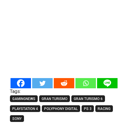
Tags:
GAMINGNEWS
GRAN TURISMO
GRAN TURISMO 6
PLAYSTATION 4
POLYPHONY DIGITAL
PS 3
RACING
SONY