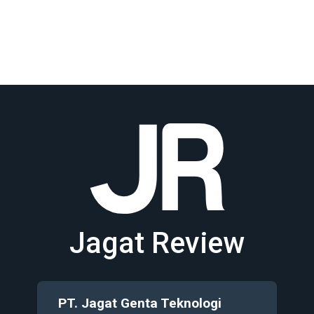
Jagat Review
PT. Jagat Genta Teknologi