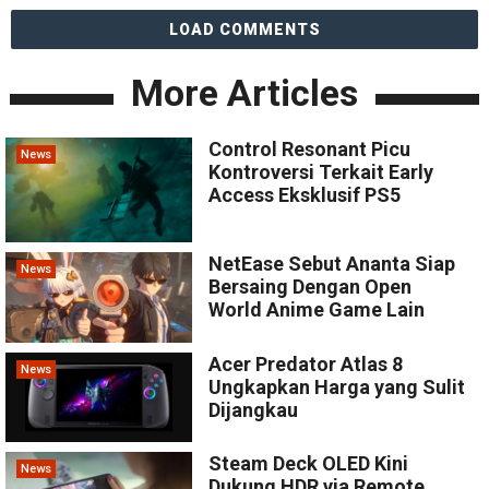
LOAD COMMENTS
More Articles
Control Resonant Picu
News
Kontroversi Terkait Early
Access Eksklusif PS5
NetEase Sebut Ananta Siap
News
Bersaing Dengan Open
World Anime Game Lain
Acer Predator Atlas 8
News
Ungkapkan Harga yang Sulit
Dijangkau
Steam Deck OLED Kini
News
Dukung HDR via Remote