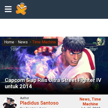
Home
News
Time Machine
Capcom Siap Rilis Ultra Street Fighter IV
untuk 2014
Author
News
Time
Pladidus Santoso
Machine