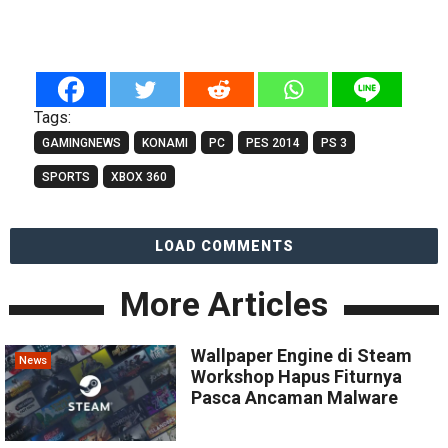
Tags:
GAMINGNEWS
KONAMI
PC
PES 2014
PS 3
SPORTS
XBOX 360
LOAD COMMENTS
More Articles
Wallpaper Engine di Steam
News
Workshop Hapus Fiturnya
Pasca Ancaman Malware