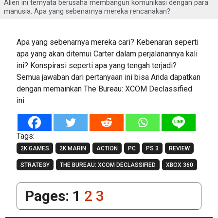
Alien ini ternyata berusaha membangun komunikasi dengan para
manusia. Apa yang sebenarnya mereka rencanakan?
Apa yang sebenarnya mereka cari? Kebenaran seperti
apa yang akan ditemui Carter dalam perjalanannya kali
ini? Konspirasi seperti apa yang tengah terjadi?
Semua jawaban dari pertanyaan ini bisa Anda dapatkan
dengan memainkan The Bureau: XCOM Declassified
ini.
Tags:
2K GAMES
2K MARIN
ACTION
PC
PS 3
REVIEW
STRATEGY
THE BUREAU: XCOM DECLASSIFIED
XBOX 360
Pages:
1
2
3