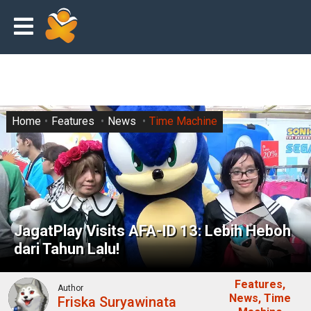
Home
Features
News
Time Machine
JagatPlay Visits AFA-ID 13: Lebih Heboh
dari Tahun Lalu!
Features
Author
News
Time
Friska Suryawinata