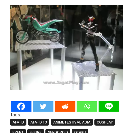
Tags:
AFA-ID
AFA-ID 13
ANIME FESTIVAL ASIA
COSPLAY
EVENT
FIGURE
NENDOROID
OTAKU