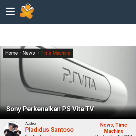
Home
News
Time Machine
Sony Perkenalkan PS Vita TV
Author
News
Time
Pladidus Santoso
Machine