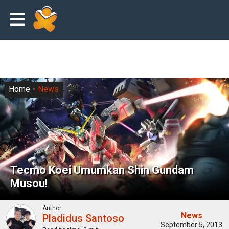
Home
News
Tecmo Koei Umumkan Shin Gundam
Musou!
Author
News
Pladidus Santoso
September 5, 2013