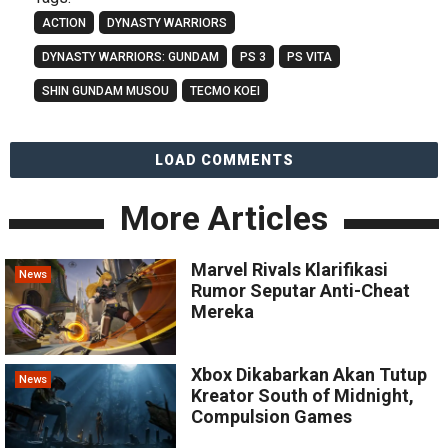
ACTION
DYNASTY WARRIORS
DYNASTY WARRIORS: GUNDAM
PS 3
PS VITA
SHIN GUNDAM MUSOU
TECMO KOEI
LOAD COMMENTS
More Articles
Marvel Rivals Klarifikasi
News
Rumor Seputar Anti-Cheat
Mereka
Xbox Dikabarkan Akan Tutup
News
Kreator South of Midnight,
Compulsion Games