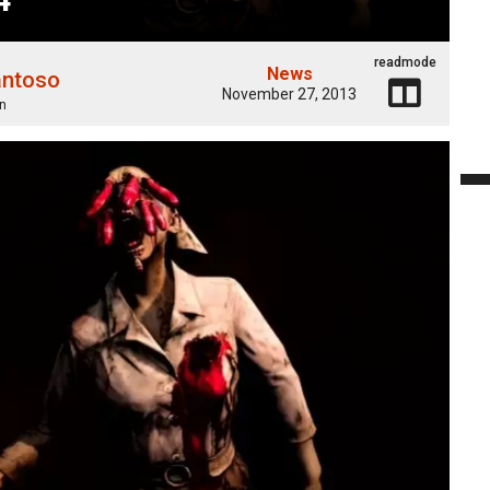
readmode
News
antoso
November 27, 2013
n