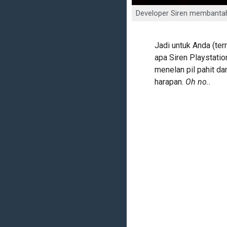
Developer Siren membantah 
Jadi untuk Anda (ter
apa Siren Playstatio
menelan pil pahit d
harapan.
Oh no..