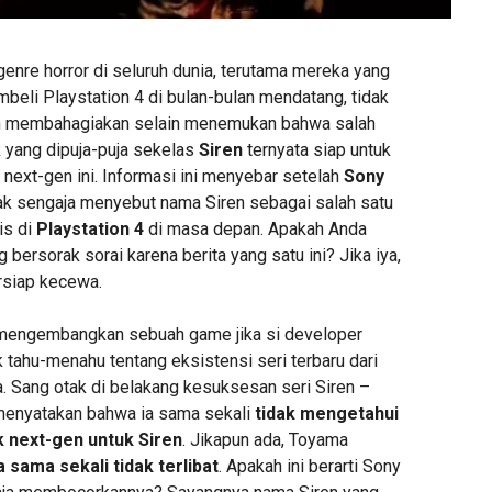
enre horror di seluruh dunia, terutama mereka yang
beli Playstation 4 di bulan-bulan mendatang, tidak
bih membahagiakan selain menemukan bahwa salah
k yang dipuja-puja sekelas
Siren
ternyata siap untuk
next-gen ini. Informasi ini menyebar setelah
Sony
ak sengaja menyebut nama Siren sebagai salah satu
is di
Playstation 4
di masa depan. Apakah Anda
bersorak sorai karena berita yang satu ini? Jika iya,
rsiap kecewa.
mengembangkan sebuah game jika si developer
ak tahu-menahu tentang eksistensi seri terbaru dari
a. Sang otak di belakang kesuksesan seri Siren –
enyatakan bahwa ia sama sekali
tidak mengetahui
 next-gen untuk Siren
. Jikapun ada, Toyama
a sama sekali tidak terlibat
. Apakah ini berarti Sony