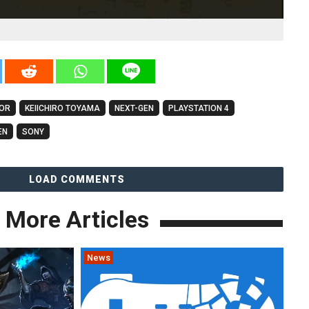
OR
KEIICHIRO TOYAMA
NEXT-GEN
PLAYSTATION 4
EN
SONY
LOAD COMMENTS
More Articles
News