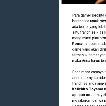
Para gamer pecinta g
berencana untuk mem
ada berita yang le
satu franchise klasi
menginvasi platform 
Romania
secara tid
game yang akan diril
termasuk gamer yang 
maka Anda harus be
Bagaimana caranya 
sendiri ternyata tid
franchise andalanny
Keiichiro Toyama
m
apapun soal proyek
meyakinkan bahwa
i