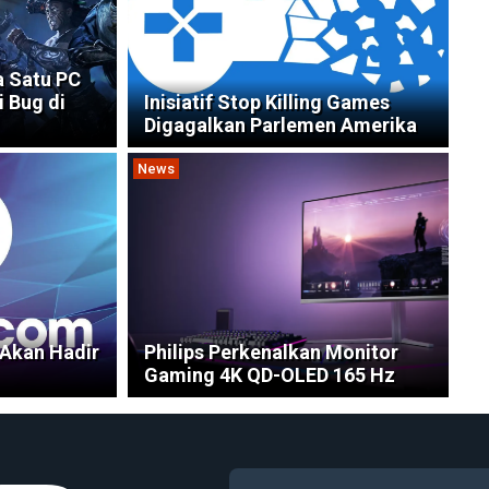
a Satu PC
i Bug di
Inisiatif Stop Killing Games
Digagalkan Parlemen Amerika
News
 Akan Hadir
Philips Perkenalkan Monitor
Gaming 4K QD-OLED 165 Hz