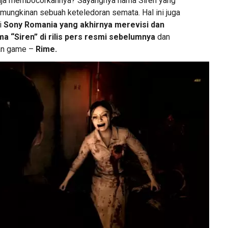
aja membocorkannya? Sayangnya nama Siren yang
kemungkinan sebuah keteledoran semata. Hal ini juga
i
Sony Romania yang akhirnya merevisi dan
 “Siren” di rilis pers resmi sebelumnya
dan
an game –
Rime.