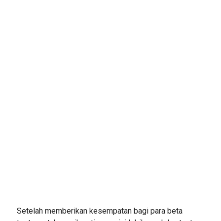
Setelah memberikan kesempatan bagi para beta