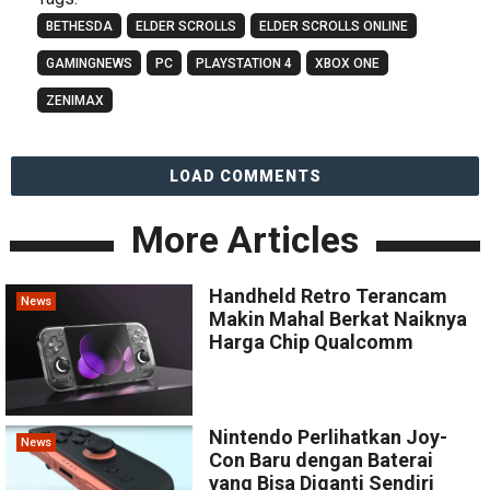
BETHESDA
ELDER SCROLLS
ELDER SCROLLS ONLINE
GAMINGNEWS
PC
PLAYSTATION 4
XBOX ONE
ZENIMAX
LOAD COMMENTS
More Articles
Handheld Retro Terancam
News
Makin Mahal Berkat Naiknya
Harga Chip Qualcomm
Nintendo Perlihatkan Joy-
News
Con Baru dengan Baterai
yang Bisa Diganti Sendiri