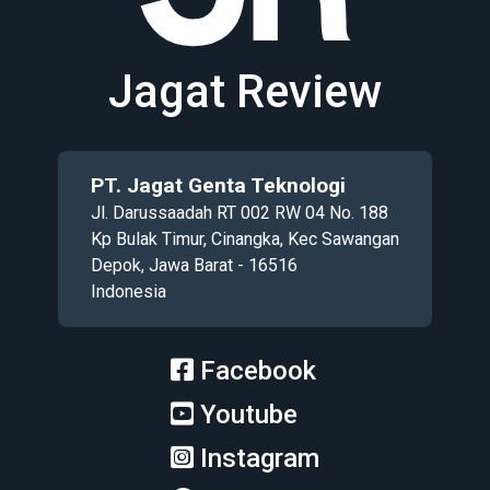
Jagat Review
PT. Jagat Genta Teknologi
Jl. Darussaadah RT 002 RW 04 No. 188
Kp Bulak Timur, Cinangka, Kec Sawangan
Depok, Jawa Barat - 16516
Indonesia
Facebook
Youtube
Instagram