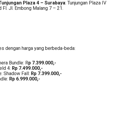
Tunjungan Plaza 4 – Surabaya
: Tunjungan Plaza IV
d Fl. Jl. Embong Malang 7 – 21.
es dengan harga yang berbeda-beda:
era Bundle: R
p 7.399.000,-
eld 4:
Rp 7.499.000,-
e: Shadow Fall:
Rp 7.399.000,-
ndle:
Rp 6.999.000,-