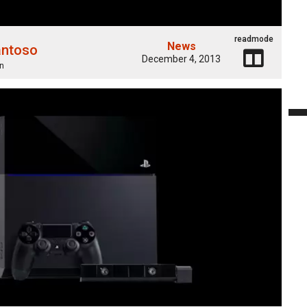
readmode
News
antoso
December 4, 2013
n