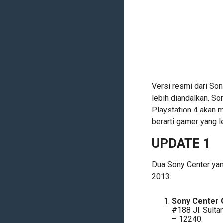
Versi resmi dari Son
lebih diandalkan. S
Playstation 4 akan 
berarti gamer yang le
UPDATE 1
Dua Sony Center yan
2013:
Sony Center G
#188 Jl. Sulta
– 12240.