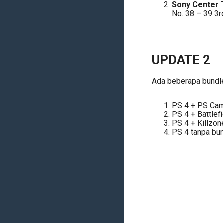
Sony Center 
No. 38 – 39 3r
UPDATE 2
Ada beberapa bundl
PS 4 + PS Cam
PS 4 + Battlefi
PS 4 + Killzon
PS 4 tanpa bu