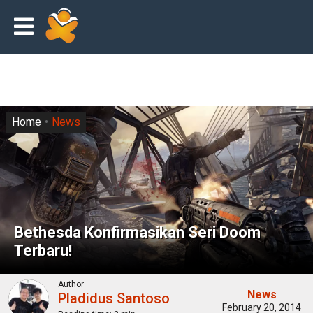
Home
News
Bethesda Konfirmasikan Seri Doom
Terbaru!
Author
News
Pladidus Santoso
February 20, 2014