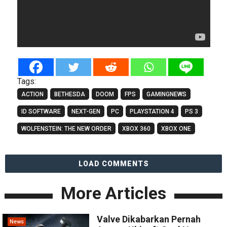
Tags:
ACTION
BETHESDA
DOOM
FPS
GAMINGNEWS
ID SOFTWARE
NEXT-GEN
PC
PLAYSTATION 4
PS 3
WOLFENSTEIN: THE NEW ORDER
XBOX 360
XBOX ONE
LOAD COMMENTS
More Articles
Valve Dikabarkan Pernah
News