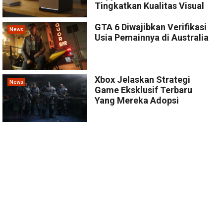
Tingkatkan Kualitas Visual
GTA 6 Diwajibkan Verifikasi
News
Usia Pemainnya di Australia
Xbox Jelaskan Strategi
News
Game Eksklusif Terbaru
Yang Mereka Adopsi