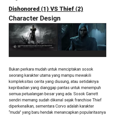
Dishonored (1) VS Thief (2)
Character Design
Bukan perkara mudah untuk menciptakan sosok
seorang karakter utama yang mampu mewakili
kompleksitas cerita yang diusung, atau setidaknya
kepribadian yang dianggap pantas untuk menempuh
semua petualangan besar yang ada. Sosok Garrett
sendiri memang sudah dikenal sejak franchise Thief
diperkenalkan, sementara Corvo adalah karakter
“muda” yang baru hendak menancapkan popularitasnya