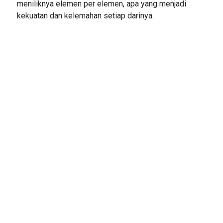
meniliknya elemen per elemen, apa yang menjadi
kekuatan dan kelemahan setiap darinya.