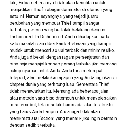
lalu, Eidos sebenarnya tidak akan kesulitan untuk
menjadikan Thief sebagai dominator di elemen yang
satu ini. Namun sayangnya, yang terjadi justru
perubahan yang membuat Thief tampil sangat
terbatas, pesona yang bertolak belakang dengan
Dishonored. Di Dishonored, Anda dihadapkan pada
satu masalah dan diberikan kebebasan yang hampir
mutlak untuk mencari solusi terbaik dan minim resiko.
Anda juga dibekali dengan ragam persenjataan dan
bisa saja menjajal konsep perang terbuka jika memang
cukup nyaman untuk Anda. Anda bisa melompat,
teleport, atau melakukan apapun yang Anda inginkan di
chapter dunia yang terhitung luas. Sementara Thief
tidak menawarkan itu. Memang ada beberapa jalan
atau metode yang bisa ditempuh untuk menyelesaikan
misi tersebut, tetapi selalu harus ada jalan terstruktur
yang harus Anda tempuh. Anda juga tidak akan
menikmati sisi “action” yang menarik jika ingin bermain
dengan sedikit terbuka.