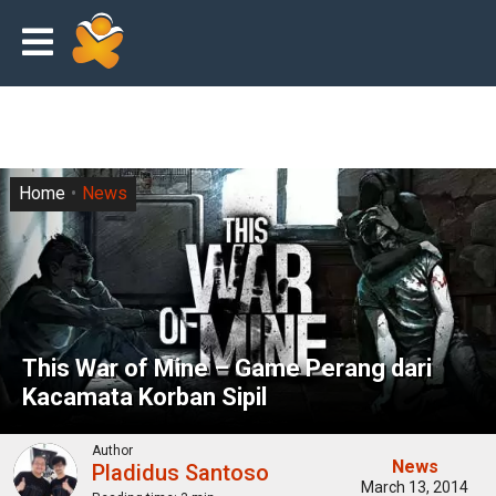
Home
News
This War of Mine – Game Perang dari
Kacamata Korban Sipil
Author
News
Pladidus Santoso
March 13, 2014