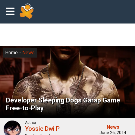
Home
News
Developer Sleeping Dogs Garap Game
Free-to-Play
Author
News
Yossie Dwi P
June 26, 2014