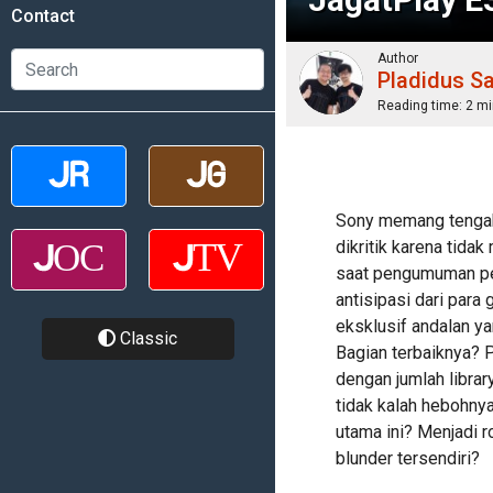
Contact
Author
Pladidus S
Reading time:
2 mi
Sony memang tengah 
dikritik karena tida
saat pengumuman p
antisipasi dari pa
eksklusif andalan y
Classic
Bagian terbaiknya?
dengan jumlah librar
tidak kalah hebohnya
utama ini? Menjadi 
blunder tersendiri?