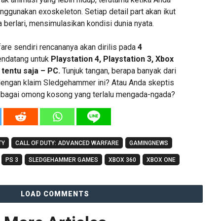
ggunakan exoskeleton. Setiap detail part akan ikut
 berlari, mensimulasikan kondisi dunia nyata.
re sendiri rencananya akan dirilis pada
4
ndatang untuk
Playstation 4, Playstation 3, Xbox
 tentu saja – PC.
Tunjuk tangan, berapa banyak dari
engan klaim Sledgehammer ini? Atau Anda skeptis
bagai omong kosong yang terlalu mengada-ngada?
TY
CALL OF DUTY: ADVANCED WARFARE
GAMINGNEWS
PS 3
SLEDGEHAMMER GAMES
XBOX 360
XBOX ONE
LOAD COMMENTS