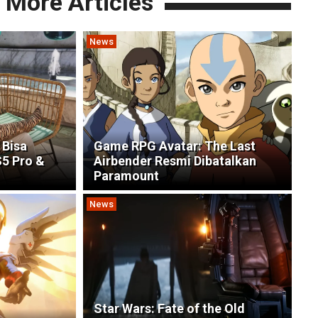
More Articles
News
 Bisa
Game RPG Avatar: The Last
S5 Pro &
Airbender Resmi Dibatalkan
Paramount
News
Star Wars: Fate of the Old