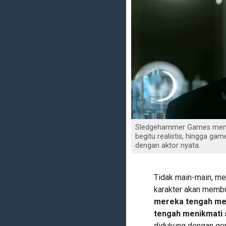
Sledgehammer Games mengkl
begitu realistis, hingga g
dengan aktor nyata.
Tidak main-main, me
karakter akan memb
mereka tengah men
tengah menikmati 
didukung dengan ger