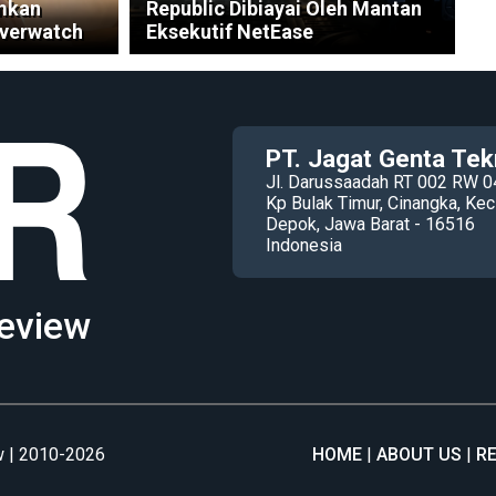
mkan
Republic Dibiayai Oleh Mantan
Overwatch
Eksekutif NetEase
PT. Jagat Genta Tek
Jl. Darussaadah RT 002 RW 0
Kp Bulak Timur, Cinangka, K
Depok, Jawa Barat - 16516
Indonesia
eview
 | 2010-2026
HOME
ABOUT US
R