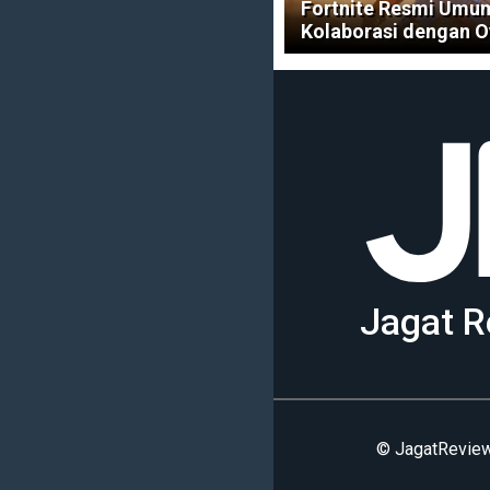
Fortnite Resmi Umu
Kolaborasi dengan 
Jagat R
© JagatReview