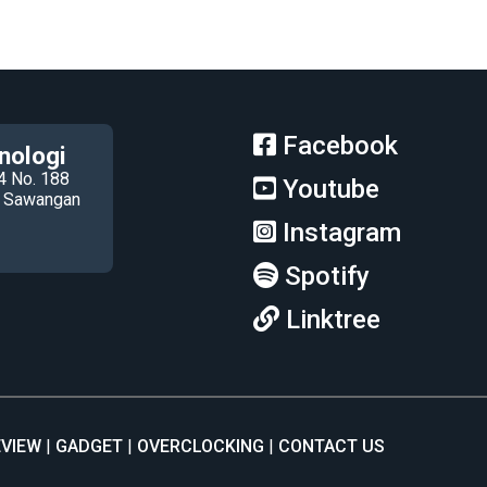
Facebook
nologi
4 No. 188
Youtube
ec Sawangan
Instagram
Spotify
Linktree
EVIEW
GADGET
OVERCLOCKING
CONTACT US