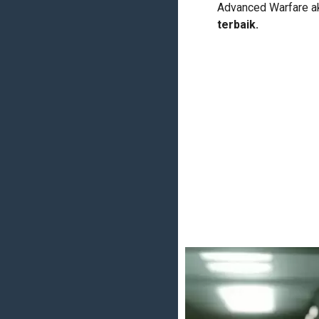
Advanced Warfare a
terbaik.