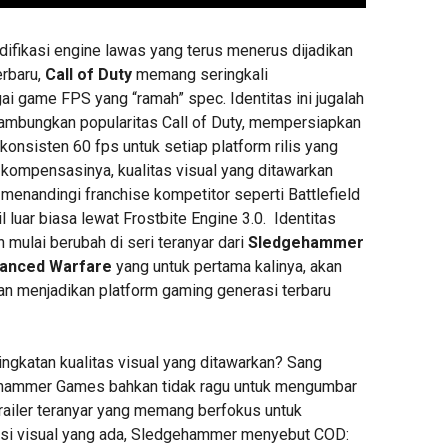
ifikasi engine lawas yang terus menerus dijadikan
erbaru,
Call of Duty
memang seringkali
i game FPS yang “ramah” spec. Identitas ini jugalah
mbungkan popularitas Call of Duty, mempersiapkan
onsisten 60 fps untuk setiap platform rilis yang
kompensasinya, kualitas visual yang ditawarkan
menandingi franchise kompetitor seperti Battlefield
l luar biasa lewat Frostbite Engine 3.0. Identitas
mulai berubah di seri teranyar dari
Sledgehammer
anced Warfare
yang untuk pertama kalinya, akan
 menjadikan platform gaming generasi terbaru
ngkatan kualitas visual yang ditawarkan? Sang
hammer Games bahkan tidak ragu untuk mengumbar
trailer teranyar yang memang berfokus untuk
i visual yang ada, Sledgehammer menyebut COD: