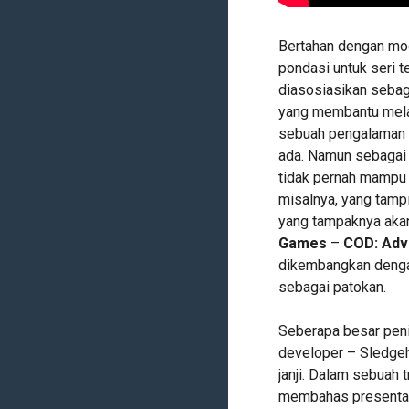
Bertahan dengan mod
pondasi untuk seri t
diasosiasikan sebaga
yang membantu mela
sebuah pengalaman k
ada. Namun sebagai 
tidak pernah mampu 
misalnya, yang tampi
yang tampaknya akan 
Games
–
COD: Adv
dikembangkan dengan
sebagai patokan.
Seberapa besar peni
developer – Sledge
janji. Dalam sebuah 
membahas presentas