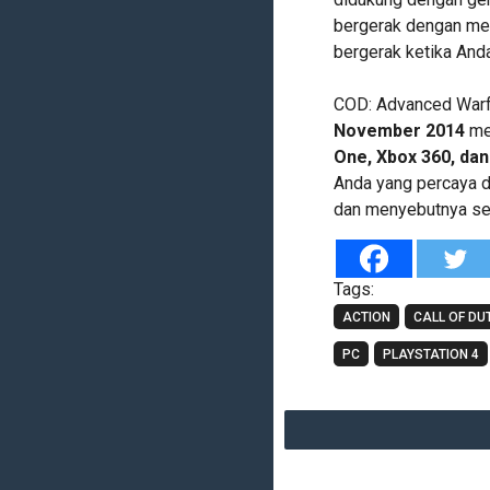
bergerak dengan men
bergerak ketika Anda
COD: Advanced Warfa
November 2014
me
One, Xbox 360, dan
Anda yang percaya d
dan menyebutnya se
Tags:
ACTION
CALL OF DU
PC
PLAYSTATION 4