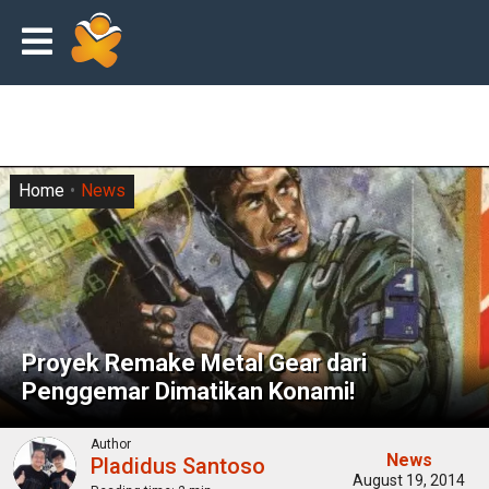
Home
News
Proyek Remake Metal Gear dari
Penggemar Dimatikan Konami!
Author
News
Pladidus Santoso
August 19, 2014