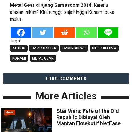
Metal Gear di ajang Gamescom 2014.
Karena
alasan inikah? Kita tunggu saja hingga Konami buka
mulut.
Tags:
ACTION
DAVID HAYTER
GAMINGNEWS
HIDEO KOJIMA
KONAMI
METAL GEAR
LOAD COMMENTS
More Articles
Star Wars: Fate of the Old
News
Republic Dibiayai Oleh
Mantan Eksekutif NetEase