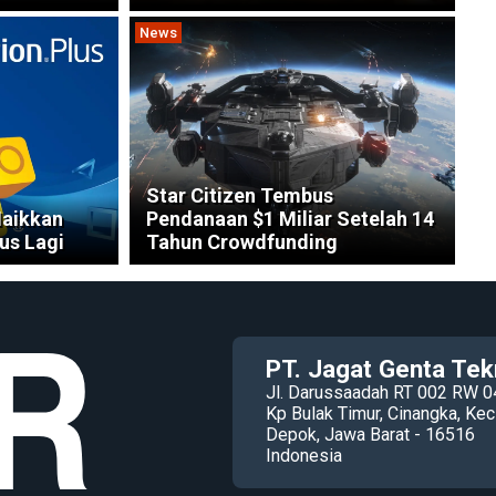
News
Star Citizen Tembus
Naikkan
Pendanaan $1 Miliar Setelah 14
us Lagi
Tahun Crowdfunding
PT. Jagat Genta Tek
Jl. Darussaadah RT 002 RW 0
Kp Bulak Timur, Cinangka, K
Depok, Jawa Barat - 16516
Indonesia