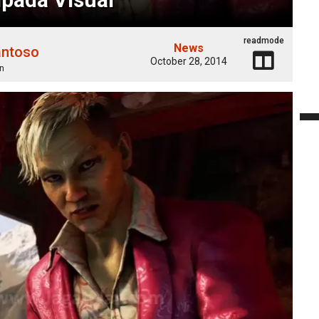
readmode
News
antoso
October 28, 2014
n