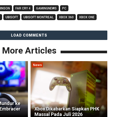
HINSON
FAR CRY 4
GAMINGNEWS
PC
UBISOFT
UBISOFT MONTREAL
XBOX 360
XBOX ONE
LOAD COMMENTS
More Articles
News
 Mundur ke
 Embracer
Xbox Dikabarkan Siapkan PHK
Massal Pada Juli 2026