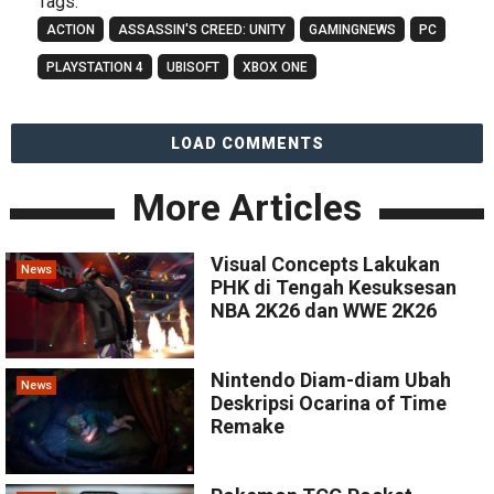
Tags:
ACTION
ASSASSIN'S CREED: UNITY
GAMINGNEWS
PC
PLAYSTATION 4
UBISOFT
XBOX ONE
LOAD COMMENTS
More Articles
Visual Concepts Lakukan
News
PHK di Tengah Kesuksesan
NBA 2K26 dan WWE 2K26
Nintendo Diam-diam Ubah
News
Deskripsi Ocarina of Time
Remake