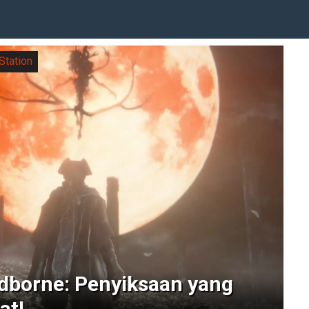
Station
dborne: Penyiksaan yang
at!