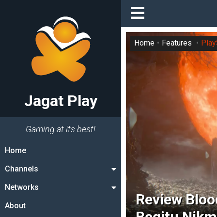
Home
Features
Play
Jagat Play
Gaming at its best!
Home
Channels
Networks
Review Bloo
About
Begitu Nikm