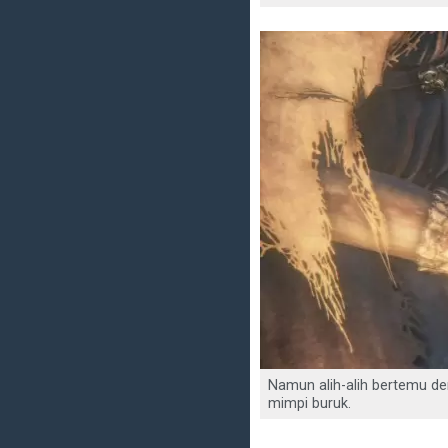
Namun alih-alih bertemu den
mimpi buruk.