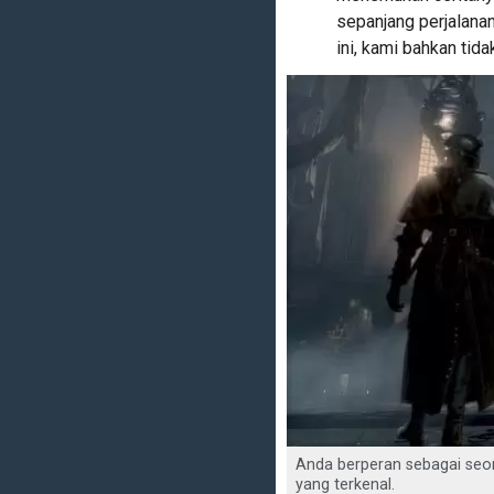
sepanjang perjalanan
ini, kami bahkan tida
Anda berperan sebagai seo
yang terkenal.