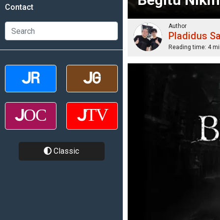
Contact
Author
Pladidus S
Reading time:
4 mi
Classic