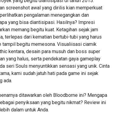
royek yang begitu diantisipasi di tahun 2015.
dan screenshot awal yang dirilis kian memperkuat
perlihatkan pengalaman menegangkan dan
pa yang bisa diantisipasi. Hasilnya? Impresi
arkan memang begitu kuat. Ketagihan sejak jam
, terlepas dari kematian bertubi-tubi yang harus
e tampil begitu memesona. Visualiisasi ciamik
hic kentara, desain para musuh dan boss super
kan yang halus, serta pendekatan gaya gameplay
da seri Souls menyuntikkan sensasi yang unik. Cinta
ama, kami sudah jatuh hati pada game ini sejak
g ada.
benarnya ditawarkan oleh Bloodborne ini? Mengapa
bagai penyiksaan yang begitu nikmat? Review ini
ebih dalam untuk Anda.