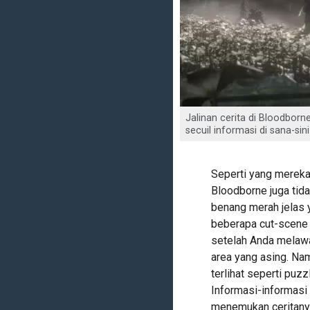
Jalinan cerita di Bloodborne
secuil informasi di sana-si
Seperti yang mereka
Bloodborne juga tida
benang merah jelas y
beberapa cut-scene
setelah Anda melawa
area yang asing. N
terlihat seperti puz
Informasi-informasi
menemukan ceritanya