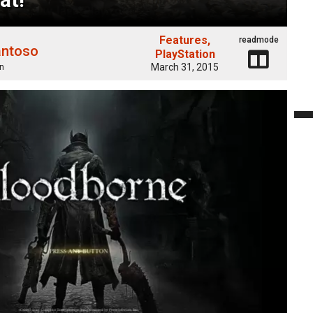
Features
readmode
antoso
PlayStation
March 31, 2015
n