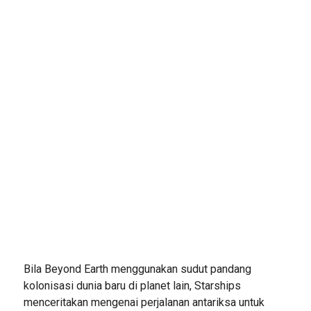
Bila Beyond Earth menggunakan sudut pandang
kolonisasi dunia baru di planet lain, Starships
menceritakan mengenai perjalanan antariksa untuk