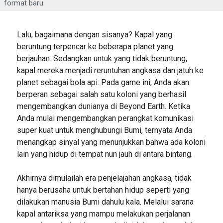
format baru
Lalu, bagaimana dengan sisanya? Kapal yang
beruntung terpencar ke beberapa planet yang
berjauhan. Sedangkan untuk yang tidak beruntung,
kapal mereka menjadi reruntuhan angkasa dan jatuh ke
planet sebagai bola api. Pada game ini, Anda akan
berperan sebagai salah satu koloni yang berhasil
mengembangkan dunianya di Beyond Earth. Ketika
Anda mulai mengembangkan perangkat komunikasi
super kuat untuk menghubungi Bumi, ternyata Anda
menangkap sinyal yang menunjukkan bahwa ada koloni
lain yang hidup di tempat nun jauh di antara bintang.
Akhirnya dimulailah era penjelajahan angkasa, tidak
hanya berusaha untuk bertahan hidup seperti yang
dilakukan manusia Bumi dahulu kala. Melalui sarana
kapal antariksa yang mampu melakukan perjalanan