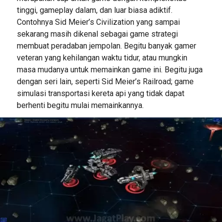
tinggi, gameplay dalam, dan luar biasa adiktif.
Contohnya Sid Meier’s Civilization yang sampai
sekarang masih dikenal sebagai game strategi
membuat peradaban jempolan. Begitu banyak gamer
veteran yang kehilangan waktu tidur, atau mungkin
masa mudanya untuk memainkan game ini. Begitu juga
dengan seri lain, seperti Sid Meier’s Railroad; game
simulasi transportasi kereta api yang tidak dapat
berhenti begitu mulai memainkannya.