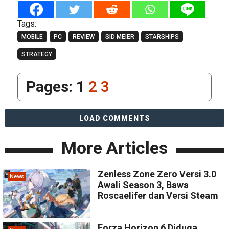
Tags:
MOBILE
PC
REVIEW
SID MEIER
STARSHIPS
STRATEGY
Pages:
1
2
3
LOAD COMMENTS
More Articles
Zenless Zone Zero Versi 3.0
News
Awali Season 3, Bawa
Roscaelifer dan Versi Steam
Forza Horizon 6 Diduga