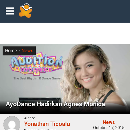
Home
News
AyoDance Hadirkan Agnes Monica
Author
News
Yonathan Ticoalu
October 17, 2015