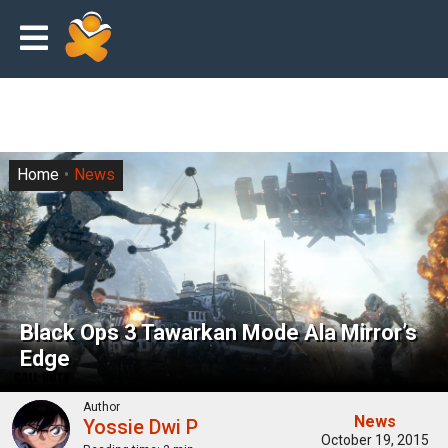
Home
News
Black Ops 3 Tawarkan Mode Ala Mirror’s
Edge
Author
News
Yossie Dwi P
October 19, 2015