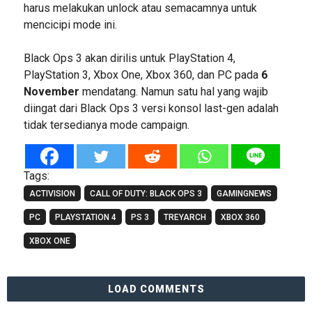
harus melakukan unlock atau semacamnya untuk
mencicipi mode ini.
Black Ops 3 akan dirilis untuk PlayStation 4,
PlayStation 3, Xbox One, Xbox 360, dan PC pada
6
November
mendatang. Namun satu hal yang wajib
diingat dari Black Ops 3 versi konsol last-gen adalah
tidak tersedianya mode campaign.
Tags:
ACTIVISION
CALL OF DUTY: BLACK OPS 3
GAMINGNEWS
PC
PLAYSTATION 4
PS 3
TREYARCH
XBOX 360
XBOX ONE
LOAD COMMENTS