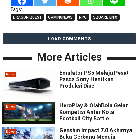
Tags:
DRAGON QUEST
GAMINGNEWS
RPG
SQUARE ENIX
LOAD COMMENTS
More Articles
Emulator PS5 Melaju Pesat
News
Pasca Sony Hentikan
Produksi Disc
HeroPlay & OlahBola Gelar
News
Kompetisi Antar Kota
Football City Battle
Genshin Impact 7.0 Akhirnya
News
Buka Gerbang Menuju