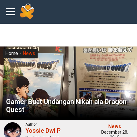
Home
News
Gamer Buat Undangan Nikah ala Dragon
Quest
Author
News
Yossie Dwi P
December 28,