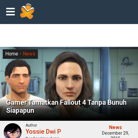
Home
News
Gamer Tamatkan Fallout 4 Tanpa Bunuh
Siapapun
Author
News
Yossie Dwi P
December 29,