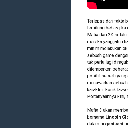
Terlepas dari fakta
terhitung bebas jika
Mafia dari 2K selalu 
mereka yang jatuh h
minim melakukan ek
sebuah game dengan 
tak perlu lagi dira
dilemparkan beberap
positif seperti yang
menawarkan sebuah k
karakter ikonik law
Pertanyaannya kini, 
Mafia 3 akan memba
bernama
Lincoln Cl
dalam
organisasi ma