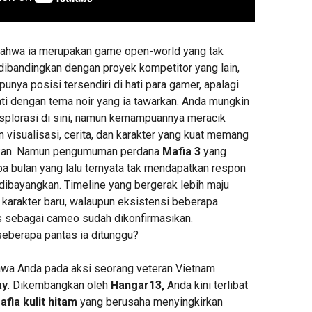
 bahwa ia merupakan game open-world yang tak
 dibandingkan dengan proyek kompetitor yang lain,
punya posisi tersendiri di hati para gamer, apalagi
ati dengan tema noir yang ia tawarkan. Anda mungkin
splorasi di sini, namun kemampuannya meracik
visualisasi, cerita, dan karakter yang kuat memang
gukan. Namun pengumuman perdana
Mafia 3
yang
a bulan yang lalu ternyata tak mendapatkan respon
 dibayangkan. Timeline yang bergerak lebih maju
arakter baru, walaupun eksistensi beberapa
as sebagai cameo sudah dikonfirmasikan.
seberapa pantas ia ditunggu?
wa Anda pada aksi seorang veteran Vietnam
ay
. Dikembangkan oleh
Hangar13,
Anda kini terlibat
fia kulit hitam
yang berusaha menyingkirkan