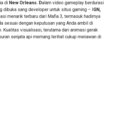
ia di
New Orleans. D
alam video gameplay berdurasi
g dibuka sang developer untuk situs gaming – I
GN,
si menarik terbaru dari Mafia 3, termasuk hadirnya
da sesuai dengan keputusan yang Anda ambil di
 Kualitas visualisasi, terutama dari animasi gerak
puran senjata api memang terihat cukup menawan di