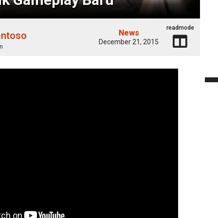
readmode
News
antoso
December 21, 2015
n