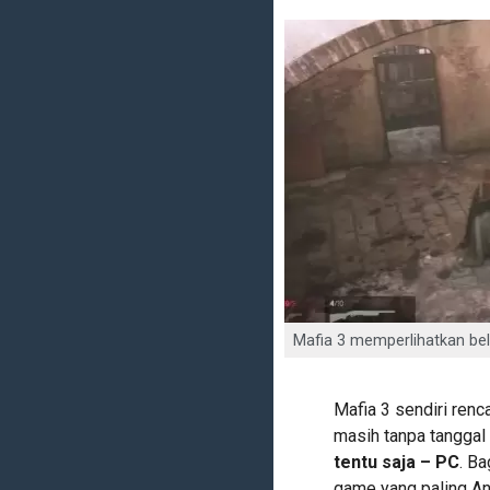
Mafia 3 memperlihatkan bel
Mafia 3 sendiri ren
masih tanpa tanggal r
tentu saja – PC
. B
game yang paling An