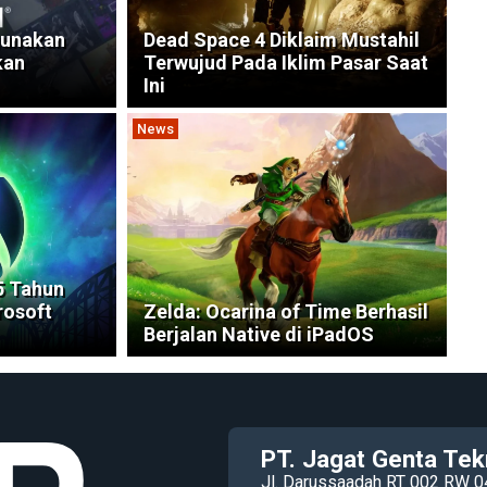
gunakan
Dead Space 4 Diklaim Mustahil
kan
Terwujud Pada Iklim Pasar Saat
Ini
News
5 Tahun
rosoft
Zelda: Ocarina of Time Berhasil
Berjalan Native di iPadOS
PT. Jagat Genta Tek
Jl. Darussaadah RT 002 RW 0