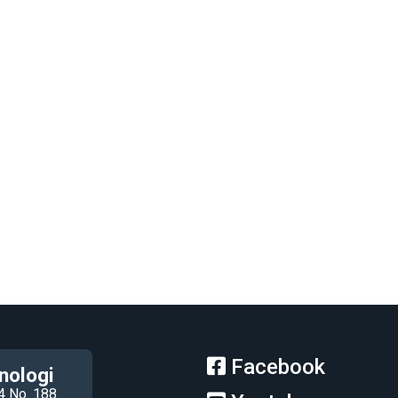
Facebook
nologi
4 No. 188