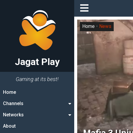
Home
News
Jagat Play
Gaming at its best!
Home
Channels
Networks
About
Mafia 3 Unj