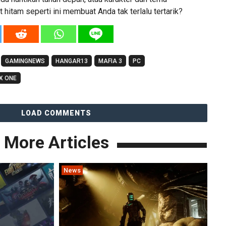
t hitam seperti ini membuat Anda tak terlalu tertarik?
GAMINGNEWS
HANGAR13
MAFIA 3
PC
X ONE
LOAD COMMENTS
More Articles
News