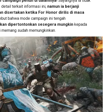
 campaign penuh di dalamnya!
Sayangnya ia tidak
detail terkait informasi ini,
namun ia berjanji
n disertakan ketika For Honor dirilis di masa
yebut bahwa mode campaign ini tengah
kan dipertontonkan sesegera mungkin
kepada
si memang sudah memungkinkan.