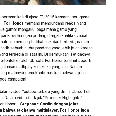
 pertama kali di ajang E3 2015 kemarin, seri game
–
For Honor
memang mengundang reaksi yang
mua gamer mengakui bagaimana game yang
pada pertarungan pedang dengan kualitas visual
atu ini memang terlihat unik dan berbeda, namun
enarik sebuah sudut pandang yang lebih jelas karena
ang tersedia di saat ini. Di permukaan, setidaknya
rtontokan oleh Ubisoft, For Honor terlilhat seperti
galaman multiplayer mereka yang lain. Namun
 yang meluncur mengkonfirmasikan bahwa ia juga
mode campaign!
dalam video Youtube terbaru yang dirilis Ubisoft di
a. Dalam video bertajuk “Producer Highlights”
For Honor –
Stephane Cardin dengan jelas
 bahwa tak hanya multiplayer, For Honor juga