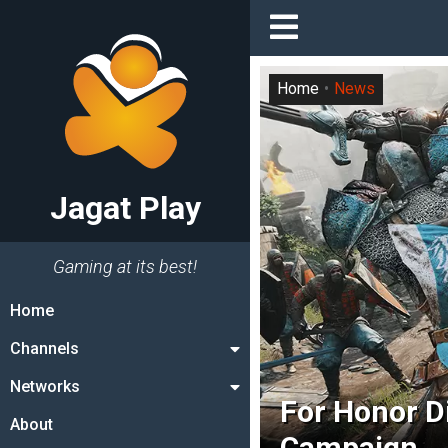
Home
News
Jagat Play
Gaming at its best!
Home
Channels
Networks
For Honor D
About
Campaign