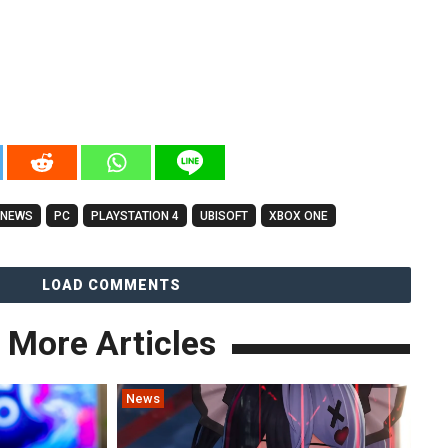
GNEWS
PC
PLAYSTATION 4
UBISOFT
XBOX ONE
LOAD COMMENTS
More Articles
News