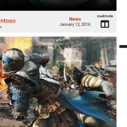
readmode
News
antoso
January 12, 2016
n