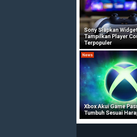
Sony Siapkan Widge
Tampilkan Player C
Terpopuler
News
Xbox Akui Game Pas
Tumbuh Sesuai Hara