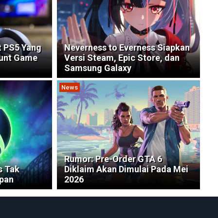
t PS5 Yang
Neverness to Everness Siapkan
ount Game
Versi Steam, Epic Store, dan
Samsung Galaxy
News
Rumor: Pre-Order GTA 6
s Tak
Diklaim Akan Dimulai Pada Mei
pan
2026