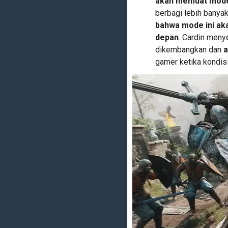
akan memuat mode
berbagi lebih banyak 
bahwa mode ini aka
depan
. Cardin men
dikembangkan dan
a
gamer ketika kondi