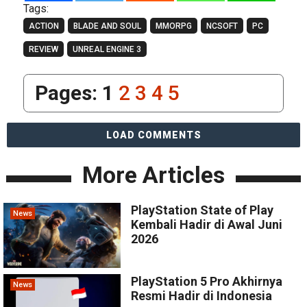
Tags:
ACTION
BLADE AND SOUL
MMORPG
NCSOFT
PC
REVIEW
UNREAL ENGINE 3
Pages:
1
2
3
4
5
LOAD COMMENTS
More Articles
PlayStation State of Play
News
Kembali Hadir di Awal Juni
2026
PlayStation 5 Pro Akhirnya
News
Resmi Hadir di Indonesia