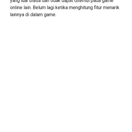
yang luar biasa dan tidak dapat ditemui pada game
online lain. Belum lagi ketika menghitung fitur menarik
lainnya di dalam game.