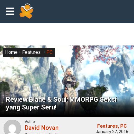
Home
Features
PC
Review Blade & Soul: MMORPG Seksi
yang Super Seru!
Author
Features
PC
David Novan
January 27, 2016