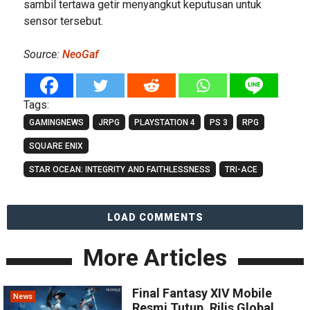
sambil tertawa getir menyangkut keputusan untuk
sensor tersebut.
Source:
NeoGaf
Tags:
GAMINGNEWS
JRPG
PLAYSTATION 4
PS 3
RPG
SQUARE ENIX
STAR OCEAN: INTEGRITY AND FAITHLESSNESS
TRI-ACE
LOAD COMMENTS
More Articles
Final Fantasy XIV Mobile
News
Resmi Tutup, Rilis Global