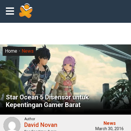
Home
News
Star Ocean 5 Disensor untuk
Kepentingan Gamer Barat
Author
News
David Novan
March 30, 2016