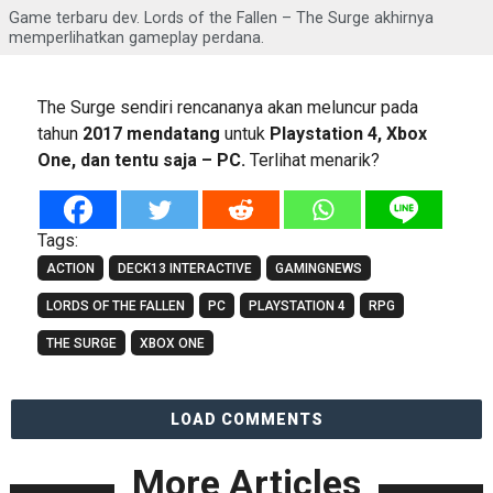
Game terbaru dev. Lords of the Fallen – The Surge akhirnya
memperlihatkan gameplay perdana.
The Surge sendiri rencananya akan meluncur pada
tahun
2017 mendatang
untuk
Playstation 4, Xbox
One, dan tentu saja – PC.
Terlihat menarik?
Tags:
ACTION
DECK13 INTERACTIVE
GAMINGNEWS
LORDS OF THE FALLEN
PC
PLAYSTATION 4
RPG
THE SURGE
XBOX ONE
LOAD COMMENTS
More Articles