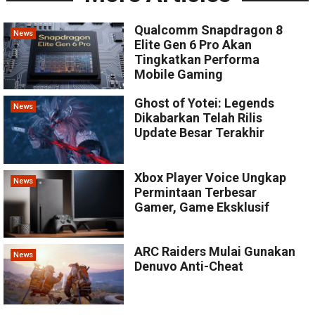
Qualcomm Snapdragon 8
News
Elite Gen 6 Pro Akan
Tingkatkan Performa
Mobile Gaming
Ghost of Yotei: Legends
News
Dikabarkan Telah Rilis
Update Besar Terakhir
Xbox Player Voice Ungkap
News
Permintaan Terbesar
Gamer, Game Eksklusif
ARC Raiders Mulai Gunakan
News
Denuvo Anti-Cheat