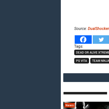
Source:
DualShocke
Tags:
DEAD OR ALIVE XTREME
PS VITA
TEAM NINJ
News