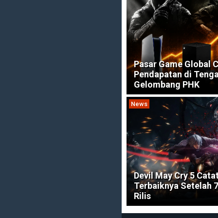
Pasar Game Global C
Pendapatan di Teng
Gelombang PHK
News
Devil May Cry 5 Cata
Terbaiknya Setelah 
Rilis