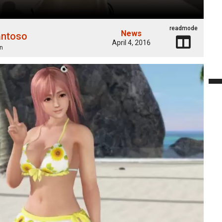
readmode
News
antoso
April 4, 2016
n